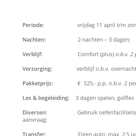
Periode:
vrijdag 11 april t/m zondag
Nachten:
2 nachten – 3 dagen;
Verblijf:
Comfort (plus)
o.b.v. 2
Verzorging:
verblijf o.b.v. overnac
Pakketprijs:
€ 525,- p.p. o.b.v. 2 pers. 
Les & begeleiding:
3 dagen spelen, golfles &
Diversen:
Gebruik oefenfaciliteiten en 
aanvraag;
Transfer:
Eigen auto; max. 2,5 uur 